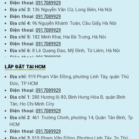
Điện thoại:
0917089929
Địa chỉ 3:
136 Nguyễn Văn Cừ, Long Biên, Hà Nội
Điện thoại:
0917089929
Địa chỉ 4:
96 Nguyễn Khánh Toàn, Cầu Giấy, Hà Nội
Điện thoại:
0917089929
Địa chỉ 5:
182 Minh Khai, Hai Bà Trưng, Hà Nội
Điện thoại:
0917089929
Địa chỉ 6:
8 Lê Quang Đạo, Mỹ Đình, Từ Liêm, Hà Nội
Điện thoại:
0917089929
Địa chỉ 7:
376 Quang Trung, Hà Đông, Hà Nội
LĂP ĐẶT TẠI HCM
Điện thoại:
0917089929
Địa chỉ:
919 Phạm Văn Đồng, phường Linh Tây, quận Thủ
Địa chỉ 8:
15 Hàng Điếu, Hoàn Kiếm, Hà Nội
Đức, TP HCM
Điện thoại:
0917089929
Điện thoại:
0917089929
Địa chỉ 9:
256 Thái Thịnh, Đống Đa, Hà Nội
Địa chỉ 1
: 280 Hương lộ 80, Bình Hưng Hòa B, quận Bình
Điện thoại:
0917089929
Tân, Ho Chi Minh City
Địa chỉ 10:
92 Nguyễn Trãi, Thanh Xuân, Hà Nội
Điện thoại:
0917089929
Điện thoại:
0917089929
Địa chỉ 2
: 461 Trường Chinh, phường 14, Quận Tân Bình, Tp
Địa chỉ 11:
85 Nguyễn Bình Khiêm, Ngô Quyền, Hải Phòng
HCM
Điện thoại:
0917089929
Điện thoại:
0917089929
Địa chỉ 12:
105 Nguyễn Viết Xuân, thành phố Ninh Bình
Địa chỉ 3
: 919 Phạm Văn Đồng, Phường Linh Tây, Tp Thủ