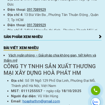
Điện thoại:
0917089929
Đức
Địa chỉ 13:
98 Trần Phú, TP Thanh Hoá
Điện thoại:
0917089929
Điện thoại:
0917089929
Địa chỉ 4
: 13 Bùi Văn Ba , Phường Tân Thuận Động , Quận
Địa chỉ 14:
36 Ngọc Huệ, thị xã Bỉm Sơn, Thanh Hoá
7, Tp HCM
Điện thoại:
0917089929
Điện thoại:
0917089929
Địa chỉ 5
: 249/64 Nguyễn thị định , Phường Thạnh Mỹ Lợi ,
Tp Thủ Đức
SẢN PHẨM XEM NHIỀU
Điện thoại:
0917089929
BÀI VIẾT XEM NHIỀU
Vách ngăn phòng – Giải pháp chia không gian, tiết kiệm và
thẩm mỹ
CÔNG TY TNHH SẢN XUẤT THƯƠNG
MẠI XÂY DỰNG HOÀ PHÁT HM
Địa chỉ:
Số 59 Ngõ 129 Phố Đại Linh, Phường Đại Mỗ,
Thành phố Hà Nội, Việt Nam
MST:
0111255557
– ngày cấp
18/10/2025
Người đại diện:
Vũ Văn Hùng
Email:
hoaphathm@gmail.com