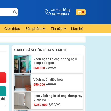
Gọi mua hàng
0
0917089929
Giới thiệu
Sản phẩm
Tin tức
Liên hệ
SẢN PHẢM CÙNG DANH MỤC
Vách ngăn tổ ong phòng ngủ
dạng xếp gọn
650,000
720,000
Vách ngăn điều hoà
650,000
710,000
Rèm vách ngăn tổ ong không ray
 thị
ghép cánh
1,250,000
1,350,000