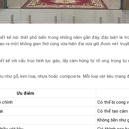
t kế nội thất phổ biến trong những năm gần đây, đặc biệt là tron
o ra một không gian thờ cúng vừa hiện đại vừa giữ được nét truy
t kế với cấu trúc hình lục giác, lấy cảm hứng từ tổ ong trong tự
u như gỗ, kim loại, nhựa hoặc composite. Mỗi loại vật liệu mang 
Ưu điểm
y chỉnh
Có thể bị cong 
ại
Có thể tạo cảm 
Không bền như g
iều vật liệu
Giá thành cao h