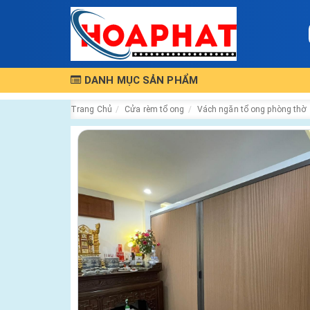
DANH MỤC SẢN PHẨM
Trang Chủ
Cửa rèm tổ ong
Vách ngăn tổ ong phòng thờ