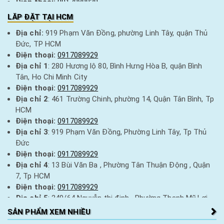
Điện thoại:
0917089929
Địa chỉ 7:
376 Quang Trung, Hà Đông, Hà Nội
LĂP ĐẶT TẠI HCM
Điện thoại:
0917089929
Địa chỉ:
919 Phạm Văn Đồng, phường Linh Tây, quận Thủ
Địa chỉ 8:
15 Hàng Điếu, Hoàn Kiếm, Hà Nội
Đức, TP HCM
Điện thoại:
0917089929
Điện thoại:
0917089929
Địa chỉ 9:
256 Thái Thịnh, Đống Đa, Hà Nội
Địa chỉ 1
: 280 Hương lộ 80, Bình Hưng Hòa B, quận Bình
Điện thoại:
0917089929
Tân, Ho Chi Minh City
Địa chỉ 10:
92 Nguyễn Trãi, Thanh Xuân, Hà Nội
Điện thoại:
0917089929
Điện thoại:
0917089929
Địa chỉ 2
: 461 Trường Chinh, phường 14, Quận Tân Bình, Tp
Địa chỉ 11:
85 Nguyễn Bình Khiêm, Ngô Quyền, Hải Phòng
HCM
Điện thoại:
0917089929
Điện thoại:
0917089929
Địa chỉ 12:
105 Nguyễn Viết Xuân, thành phố Ninh Bình
Địa chỉ 3
: 919 Phạm Văn Đồng, Phường Linh Tây, Tp Thủ
Điện thoại:
0917089929
Đức
Địa chỉ 13:
98 Trần Phú, TP Thanh Hoá
Điện thoại:
0917089929
Điện thoại:
0917089929
Địa chỉ 4
: 13 Bùi Văn Ba , Phường Tân Thuận Động , Quận
Địa chỉ 14:
36 Ngọc Huệ, thị xã Bỉm Sơn, Thanh Hoá
7, Tp HCM
Điện thoại:
0917089929
Điện thoại:
0917089929
Địa chỉ 5
: 249/64 Nguyễn thị định , Phường Thạnh Mỹ Lợi ,
Tp Thủ Đức
SẢN PHẨM XEM NHIỀU
Điện thoại:
0917089929