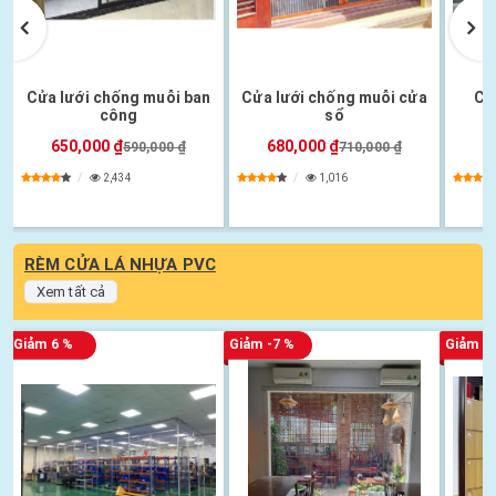
Cửa lưới chống muỗi ban
Cửa lưới chống muỗi cửa
Cử
công
sổ
650,000 ₫
680,000 ₫
7
590,000 ₫
710,000 ₫
2,434
1,016
RÈM CỬA LÁ NHỰA PVC
Xem tất cả
Giảm 6 %
Giảm -7 %
Giảm -