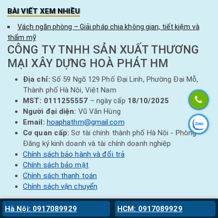
BÀI VIẾT XEM NHIỀU
Vách ngăn phòng – Giải pháp chia không gian, tiết kiệm và
thẩm mỹ
CÔNG TY TNHH SẢN XUẤT THƯƠNG
MẠI XÂY DỰNG HOÀ PHÁT HM
Địa chỉ:
Số 59 Ngõ 129 Phố Đại Linh, Phường Đại Mỗ,
Thành phố Hà Nội, Việt Nam
MST:
0111255557
– ngày cấp
18/10/2025
Người đại diện:
Vũ Văn Hùng
Email:
hoaphathm@gmail.com
Cơ quan cấp:
Sơ tài chính thành phố Hà Nội - Phòng
Đăng ký kinh doanh và tài chính doanh nghiệp
Chính sách bảo hành và đổi trả
Chính sách bảo mật
Chính sách thanh toán
Chính sách vận chuyển
Hà Nội: 0917089929
HCM: 0917089929
Copyright © 2022 - 2026
Siêu thị Hoà Phát
| All rights reserved | Design by
thiết kế website