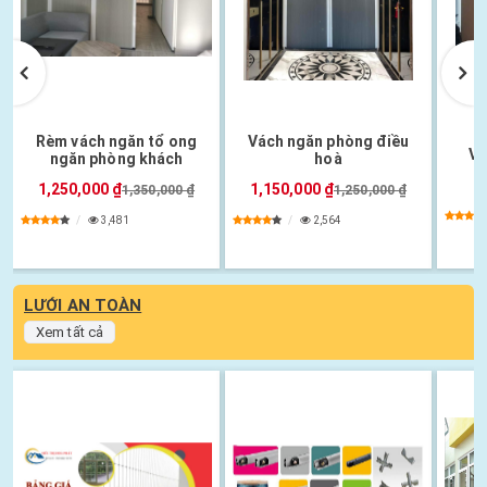
Rèm vách ngăn tổ ong
Vách ngăn phòng điều
Vá
ngăn phòng khách
hoà
6
1,250,000 ₫
1,150,000 ₫
1,350,000 ₫
1,250,000 ₫
3,481
2,564
LƯỚI AN TOÀN
Xem tất cả