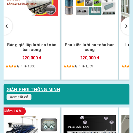
Bảng giá lắp lưới an toàn
Phụ kiện lưới an toàn ban
Lướ
ban công
công
220,000 ₫
220,000 ₫
1,800
1,809
GIÀN PHƠI THÔNG MINH
Xem tất cả
Giảm 16 %