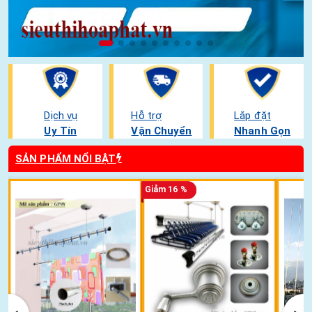
Dịch vụ
Hỗ trợ
Lắp đặt
Uy Tín
Vận Chuyển
Nhanh Gọn
SẢN PHẨM NỔI BẬT
Giảm 16 %