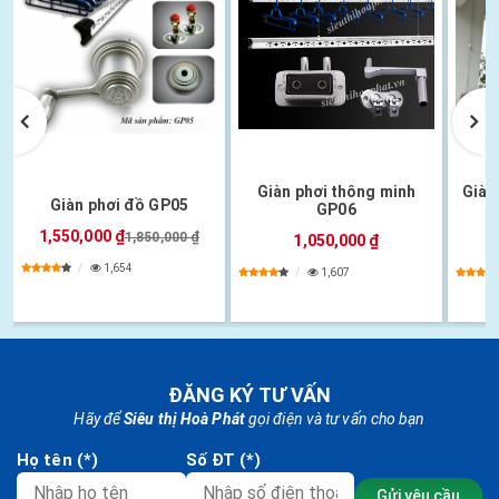
Giàn phơi thông minh
Giàn
Giàn phơi đồ GP05
GP06
1,550,000 ₫
1,850,000 ₫
1,050,000 ₫
1,654
1,607
ĐĂNG KÝ TƯ VẤN
Hãy để
Siêu thị Hoà Phát
gọi điện và tư vấn cho bạn
Họ tên (*)
Số ĐT (*)