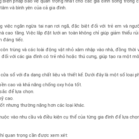
 biện pháp bảo vệ quan trọng nhất cho các gia đình sống trong 
tâm và bình yên của cả gia đình.
g việc ngăn ngừa tai nạn rơi ngã, đặc biệt đối với trẻ em và ngư
à cao tầng. Việc lắp đặt lưới an toàn không chỉ giúp giảm thiểu r
n đáng tiếc.
n côn trùng và các loài động vật nhỏ xâm nhập vào nhà, đồng thờ
 đối với các gia đình có trẻ nhỏ hoặc thú cưng, giúp tạo ra một mô
 cửa sổ với đa dạng chất liệu và thiết kế. Dưới đây là một số loại p
 bền cao và khả năng chống oxy hóa tốt.
sắc để lựa chọn.
mỹ cao.
ốt nhưng thường nặng hơn các loại khác.
thuộc vào nhu cầu và điều kiện cụ thể của từng gia đình để lựa chọn
chí quan trọng cần được xem xét: