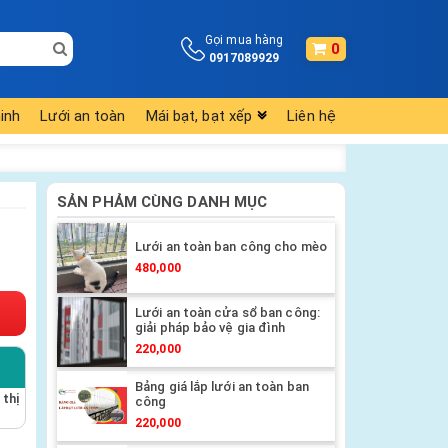
Gọi mua hàng
0
0917089929
inh
Lưới an toàn
Mái bạt, bạt xếp
Liên hệ
SẢN PHẢM CÙNG DANH MỤC
Lưới an toàn ban công cho mèo
480,000
Lưới an toàn cửa sổ ban công:
giải pháp bảo vệ gia đình
220,000
Bảng giá lắp lưới an toàn ban
 thị
công
220,000