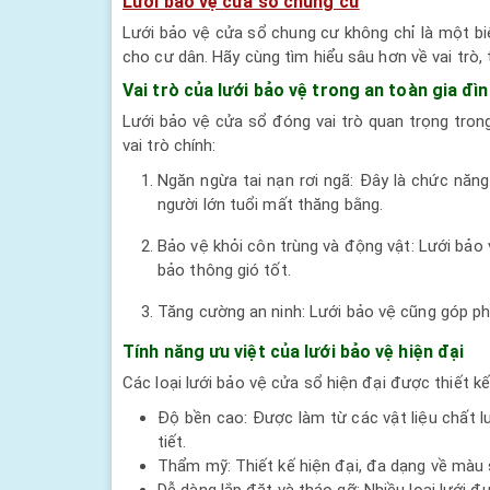
Lưới bảo vệ cửa sổ chung cư
Lưới bảo vệ cửa sổ chung cư không chỉ là một bi
cho cư dân. Hãy cùng tìm hiểu sâu hơn về vai trò, 
Vai trò của lưới bảo vệ trong an toàn gia đì
Lưới bảo vệ cửa sổ đóng vai trò quan trọng trong
vai trò chính:
Ngăn ngừa tai nạn rơi ngã: Đây là chức năng
người lớn tuổi mất thăng bằng.
Bảo vệ khỏi côn trùng và động vật: Lưới bảo
bảo thông gió tốt.
Tăng cường an ninh: Lưới bảo vệ cũng góp ph
Tính năng ưu việt của lưới bảo vệ hiện đại
Các loại lưới bảo vệ cửa sổ hiện đại được thiết k
Độ bền cao: Được làm từ các vật liệu chất l
tiết.
Thẩm mỹ: Thiết kế hiện đại, đa dạng về màu s
Dễ dàng lắp đặt và tháo gỡ: Nhiều loại lưới đư