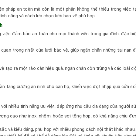
ện pháp an toàn mà còn là một phần không thể thiếu trong việc 
tính năng và cách lựa chọn lưới bảo vệ phù hợp.
nh
 việc đảm bảo an toàn cho mọi thành viên trong gia đình, đặc biệ
 quan trọng nhất của lưới bảo vệ, giúp ngăn chặn những tai nạn đ
 vệ tạo ra một rào cản hiệu quả, ngăn chặn côn trùng và các loài
ần tăng cường an ninh cho căn hộ, khiến việc đột nhập qua cửa sổ
ế với nhiều tính năng ưu việt, đáp ứng nhu cầu đa dạng của người s
ượng cao như inox, nhôm, hoặc sợi tổng hợp, có khả năng chịu đự
ắc và kiểu dáng, phù hợp với nhiều phong cách nội thất khác nhau.
ợc thiết kế để có thể dễ dàng lắp đặt và tháo gỡ, thuận tiện cho vi