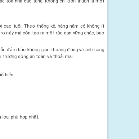
các tòa nhà cao tầng. Không chỉ đơn thuần là một
ời cao tuổi. Theo thống kê, hàng năm có không ít
ủi ro này mà còn tạo ra một rào cản vững chắc, bảo
i vẫn đảm bảo không gian thoáng đãng và ánh sáng
i trường sống an toàn và thoải mái.
hổ biến:
 loại phù hợp nhất.