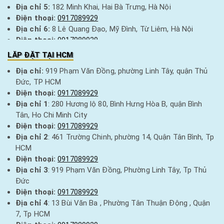
Địa chỉ 5:
182 Minh Khai, Hai Bà Trưng, Hà Nội
Điện thoại:
0917089929
Địa chỉ 6:
8 Lê Quang Đạo, Mỹ Đình, Từ Liêm, Hà Nội
Điện thoại:
0917089929
Địa chỉ 7:
376 Quang Trung, Hà Đông, Hà Nội
LĂP ĐẶT TẠI HCM
Điện thoại:
0917089929
Địa chỉ:
919 Phạm Văn Đồng, phường Linh Tây, quận Thủ
Địa chỉ 8:
15 Hàng Điếu, Hoàn Kiếm, Hà Nội
Đức, TP HCM
Điện thoại:
0917089929
Điện thoại:
0917089929
Địa chỉ 9:
256 Thái Thịnh, Đống Đa, Hà Nội
Địa chỉ 1
: 280 Hương lộ 80, Bình Hưng Hòa B, quận Bình
Điện thoại:
0917089929
Tân, Ho Chi Minh City
Địa chỉ 10:
92 Nguyễn Trãi, Thanh Xuân, Hà Nội
Điện thoại:
0917089929
Điện thoại:
0917089929
Địa chỉ 2
: 461 Trường Chinh, phường 14, Quận Tân Bình, Tp
Địa chỉ 11:
85 Nguyễn Bình Khiêm, Ngô Quyền, Hải Phòng
HCM
Điện thoại:
0917089929
Điện thoại:
0917089929
Địa chỉ 12:
105 Nguyễn Viết Xuân, thành phố Ninh Bình
Địa chỉ 3
: 919 Phạm Văn Đồng, Phường Linh Tây, Tp Thủ
Điện thoại:
0917089929
Đức
Địa chỉ 13:
98 Trần Phú, TP Thanh Hoá
Điện thoại:
0917089929
Điện thoại:
0917089929
Địa chỉ 4
: 13 Bùi Văn Ba , Phường Tân Thuận Động , Quận
Địa chỉ 14:
36 Ngọc Huệ, thị xã Bỉm Sơn, Thanh Hoá
7, Tp HCM
Điện thoại:
0917089929