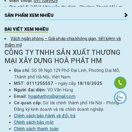
Điện thoại:
0917089929
Địa chỉ 5
: 249/64 Nguyễn thị định , Phường Thạnh Mỹ Lợi ,
Tp Thủ Đức
SẢN PHẨM XEM NHIỀU
Điện thoại:
0917089929
BÀI VIẾT XEM NHIỀU
Vách ngăn phòng – Giải pháp chia không gian, tiết kiệm và
thẩm mỹ
CÔNG TY TNHH SẢN XUẤT THƯƠNG
MẠI XÂY DỰNG HOÀ PHÁT HM
Địa chỉ:
Số 59 Ngõ 129 Phố Đại Linh, Phường Đại Mỗ,
Thành phố Hà Nội, Việt Nam
MST:
0111255557
– ngày cấp
18/10/2025
Người đại diện:
Vũ Văn Hùng
Email:
hoaphathm@gmail.com
Cơ quan cấp:
Sơ tài chính thành phố Hà Nội - Phòng
Đăng ký kinh doanh và tài chính doanh nghiệp
Chính sách bảo hành và đổi trả
Chính sách bảo mật
Chính sách thanh toán