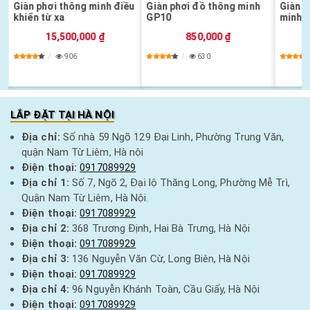
Giàn phơi thông minh điều
Giàn phơi đồ thông minh
Giàn p
khiển từ xa
GP10
minh g
15,500,000 ₫
850,000 ₫
906
630
LẮP ĐẶT TẠI HÀ NỘI
Địa chỉ:
Số nhà 59 Ngõ 129 Đại Linh, Phường Trung Văn,
quận Nam Từ Liêm, Hà nội
Điện thoại:
0917089929
Địa chỉ 1:
Số 7, Ngõ 2, Đại lộ Thăng Long, Phường Mễ Trì,
Quận Nam Từ Liêm, Hà Nội.
Điện thoại:
0917089929
Địa chỉ 2:
368 Trương Định, Hai Bà Trưng, Hà Nội
Điện thoại:
0917089929
Địa chỉ 3:
136 Nguyễn Văn Cừ, Long Biên, Hà Nội
Điện thoại:
0917089929
Địa chỉ 4:
96 Nguyễn Khánh Toàn, Cầu Giấy, Hà Nội
Điện thoại:
0917089929